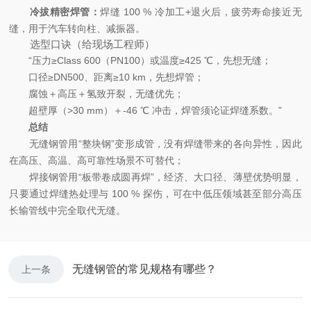
冷拔精密焊管：
焊缝 100 % 冷加工+退火后，疲劳寿命接近无
缝，用于汽车转向柱、减振器。
选型口诀（给现场工程师）
“压力≥Class 600（PN100）或温度≥425 ℃，先想无缝；
口径≥DN500、距离≥10 km，先想焊管；
腐蚀＋高压＋氢致开裂，无缝优先；
超壁厚（>30 mm）＋-46 ℃ 冲击，焊管须论证焊缝系数。”
总结
无缝钢管用“整块钢”变形成管，没有焊缝带来的各向异性，因此
在高压、高温、高可靠性场景不可替代；
焊接钢管用“板带卷成圆再焊”，经济、大口径、薄壁优势明显，
只要通过焊缝热处理与 100 % 探伤，可在中低压领域甚至部分高压
长输管线中完全取代无缝。
无缝钢管的常见规格有哪些？
上一条