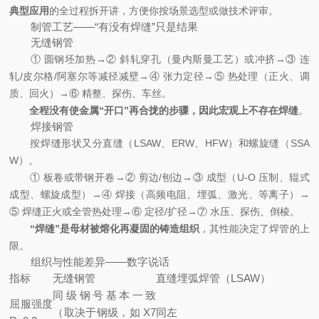
典型应用
的全过程拆开讲，方便你按场景选型或做技术评审。
制管工艺——“有没有焊缝”只是结果
无缝钢管
① 圆钢坯加热→② 斜轧穿孔（曼内斯曼工艺）或冲挤→③ 连
轧/皮尔格/阿塞尔等减径减壁→④ 张力定径→⑤ 热处理（正火、调
质、回火）→⑥ 精整、探伤、车丝。
全程没有使金属“开口”再合拢的步骤，因此宏观上不存在焊缝
。
焊接钢管
按焊缝形状又分直缝（LSAW、ERW、HFW）和螺旋缝（SSA
W）。
① 板卷或带钢开卷→② 剪边/刨边→③ 成型（U-O 压制、辊式
成型、螺旋成型）→④ 焊接（高频电阻、埋弧、激光、等离子）→
⑤ 焊缝正火或全管热处理→⑥ 定径/扩径→⑦ 水压、探伤、倒棱。
“焊缝”是母材被熔化再凝固的铸造组织
，其性能决定了焊管的上
限。
组织与性能差异——数字说话
指标
无缝钢管
直缝埋弧焊管（LSAW）
同级钢号基本一致
屈服强度
（取决于钢级，如 X7
同左