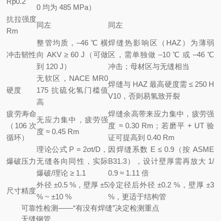
Rp0.2
0 均为 485 MPa）
抗拉强度
同左
同左
Rm
整管均质，–46 ℃ 横
焊缝热影响区（HAZ）为薄弱
冲击韧性
向 AKV ≥ 60 J（可做
区，需单独做 –10 ℃ 或 –46 ℃
到 120 J）
冲击；母材区与无缝相当
无软区，NACE MR0
焊缝与 HAZ 最高硬度需 ≤ 250 H
硬度
175 抗硫化氢门槛值
V10，否则易氢致开裂
高
疲劳寿命
焊缝余高带来应力集中，疲劳强
无应力集中，疲劳强
（106 次
度 ≈ 0.30 Rm；若磨平 + UT 验
度 ≈ 0.45 Rm
循环）
证可提高到 0.40 Rm
理论公式 P = 2σt/D，
因焊缝系数 E ≤ 0.9（按 ASME
爆破压力
无缝各向同性，实际
B31.3），设计壁厚需再放大 1/
爆破/理论 ≥ 1.1
0.9 ≈ 1.11 倍
外径 ±0.5 %，壁厚 ±5
冷定径后外径 ±0.2 %，壁厚 ±3
尺寸精度
% ~ ±10 %
%，更适于结构管
可靠性检测——“有没有焊缝”决定检测重点
无缝钢管