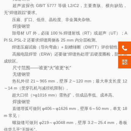
超声波探伤 GB/T 5777 等级 L2/C2，主要查纵、横向缺陷，
无“焊缝跟踪”要求。
压扁、扩口、低倍、晶粒度、非金属夹杂物。
焊接钢管
除母材 UT 外，必须 100 % 焊缝射线（RT）或超声（UT）；A
PI 5L PSL-2 还要求焊缝两侧各 25 mm 内分层检测。
焊缝压扁试验（导向弯曲）+ 刻槽锤断（DWTT）评价韧性。
高频电阻焊管（ERW）还要做“焊缝热处理”后硬度圈检，防止形
成软区。
尺寸范围——谁更“大”谁更“长”
无缝钢管
热轧外径 21～965 mm，壁厚 2～120 mm；最大单支长度 12
～14 m（受穿孔机与减径机限制）。
超大口径（>φ1016 mm）需热扩，但成品率低、成本高。
焊接钢管
直缝埋弧可做到 φ406～φ1626 mm，壁厚 6～50 mm，单支 18
m 常见；
螺旋缝可做到 φ219～φ3048 mm，壁厚 3.2～25.4 mm，卷板
供货几乎“无限长”。