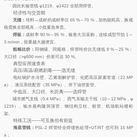
因此长输管线 φ1219、φ1422 全部用焊管。
经济性与交货期
无缝：
坯料→成材的成材率仅 65 %～70 %，加热能耗高，换规
格需换全部模具，小批量急单贵。
焊板：
成材率 90 %～95 %，板卷大宗采购，连续成型节拍 1～
3 m/min，批量越大越便宜。
粗略比价：
同钢级、同规格，焊管吨价比无缝低 8 %～25 %；
大口径（>φ500 mm）价差可达 30 %。
典型应用速查表
高压/高温/易燃剧毒——选无缝
电站锅炉水冷壁、乙烯裂解炉管、化肥高压尿素管道（22 MP
a）、液压系统配管（35 MPa）、井下油管套管。
中低压、大口径、长距离——选焊管
城市燃气支线（0.4 MPa）、西气东输主干线（10～12 MPa，φ
1219）、输水盾构隧洞顶管、钢结构立柱、桩管、机场航站楼桁
架。
特殊工况——可互换但有前提
海底管线：
PSL-2 焊管经全焊缝热处理+UT/RT 也可到 15 MP
a；